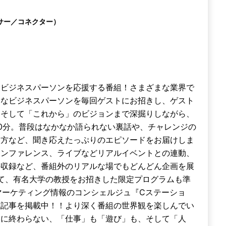
サー／コネクター）
むビジネスパーソンを応援する番組！さまざまな業界で
」なビジネスパーソンを毎回ゲストにお招きし、ゲスト
、そして「これから」のビジョンまで深掘りしながら、
0分。普段はなかなか語られない裏話や、チャレンジの
り方など、聞き応えたっぷりのエピソードをお届けしま
カンファレンス、ライブなどリアルイベントとの連動、
の収録など、番組外のリアルな場でもどんどん企画を展
」と称して、有名大学の教授をお招きした限定プログラムも準
マーケティング情報のコンシェルジュ『Cステーショ
載記事を掲載中！！より深く番組の世界観を楽しんでい
」に終わらない、「仕事」も「遊び」も、そして「人