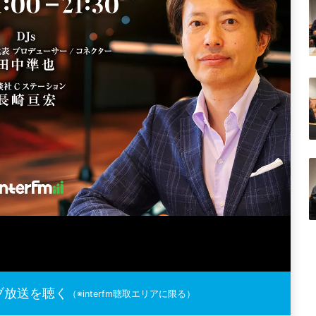
ブ放送を聴く
（※interfm聴取エリアに限る）