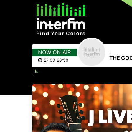
NOW ON AIR
-
THE GO
27:00-28:50
EV