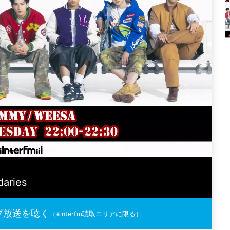
aries
ブ放送を聴く
（※interfm聴取エリアに限る）