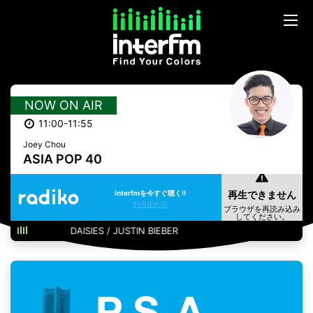
NOW ON AIR
11:00-11:55
Joey Chou
ASIA POP 40
interfmを今すぐ聴く!!
利用規約等
DAISIES / JUSTIN BIEBER