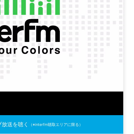
ブ放送を聴く
（※interfm聴取エリアに限る）