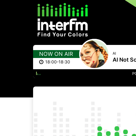
NOW ON AIR
AI
AI Not S
18:00-18:30
POSSIB