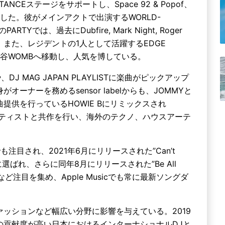
ISTANCEステージをサポートし、Space 92 & Popof、
raらと共演した。彼がメインアクトで出演するWORLD-
RTYでは、過去にDubfire, Mark Night, Roger
る。また、レジデントの1人として活躍するEDGE
Nから渋谷WOMBへ移動し、人気を博している。
参加や、DJ MAG JAPAN PLAYLISTに楽曲がピックアップ
ーナーを務めるsensor labelからも、JOMMYと
U2に楽曲提供を行っているHOWIE Bにリミックスされ
著名アーティストと共作を行い、海外のテクノ、ハウスアーテ
でも注目され、2021年6月にリリースされた”Can’t
でトップに選ばれ、さらに同年8月にリリースされた”Be All
選ばれるなど注目を集め、Apple Musicでも常に最新ソングダ
ッションなど幅広い分野に影響を与えている。2019
の貢献度が高い日本におけるインターナショナルDJと