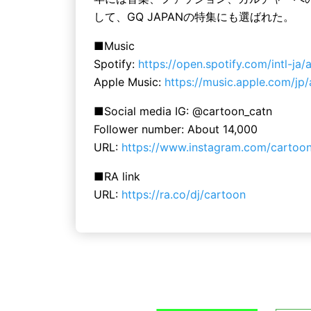
して、GQ JAPANの特集にも選ばれた。
■Music
Spotify:
https://open.spotify.com/intl-ja
Apple Music:
https://music.apple.com/jp
■Social media IG: @cartoon_catn
Follower number: About 14,000
URL:
https://www.instagram.com/cartoo
■RA link
URL:
https://ra.co/dj/cartoon