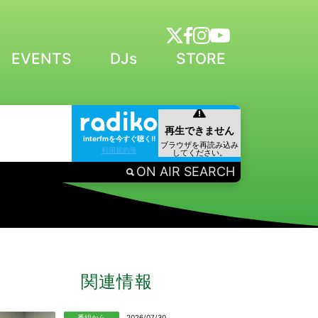
EVENTS
DJs
STORE
interfmを今すぐ聴く!!
利用規約等
ON AIR SEARCH
関連情報
番組から
2026/07/30