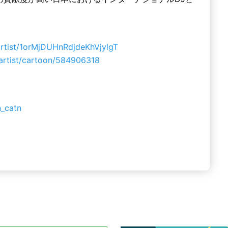
/artist/1orMjDUHnRdjdeKhVjylgT
/artist/cartoon/584906318
n_catn