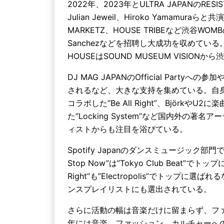
2022年、2023年とULTRA JAPANのRES
Julian Jeweil、Hiroko Yamamu
MARKETZ、HOUSE TRIBEなど渋谷WOMBのPA
Sanchezなどを招聘し大成功を収めてい
HOUSEはSOUND MUSEUM VISIO
DJ MAG JAPANのOfficial Partyへの
されるなど、大きな支持を集めている。自身がオ
コラボした”Be All Right”、Björkや
た”Locking System”など国内外の
ィストからも注目を浴びている。
Spotify Japanのダンスミュージック部門
Stop Now”は”Tokyo Club Beat”
Right”も”Electropolis”でトップに
ンスプレイリストにも選出されている。
さらに活動の幅は音楽だけに留まらず、ファ
年には音楽、ファッション、カルチャーへ