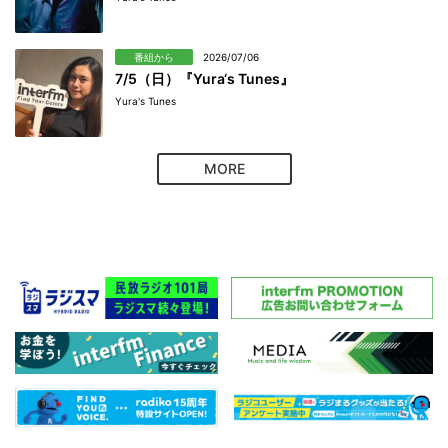
番組から
2026/07/06
7/5（日）『Yura‘s Tunes』
Yura's Tunes
MORE