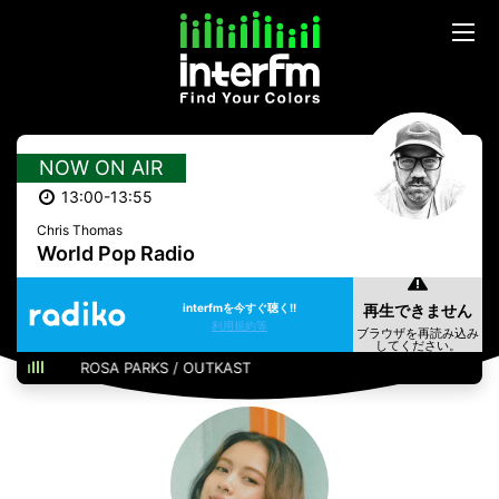
NOW ON AIR
13:00-13:55
Chris Thomas
World Pop Radio
interfmを今すぐ聴く!!
利用規約等
ROSA PARKS / OUTKAST