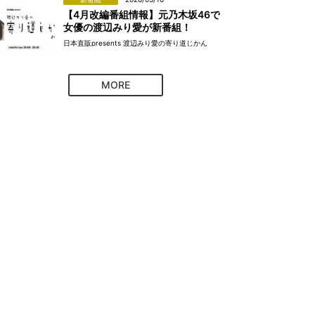
【4月改編番組情報】元乃木坂46で
女優の渡辺みり愛が新番組！
日本直販presents 渡辺みり愛の寄り道じかん
MORE