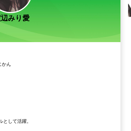
渡辺みり愛
じかん
ルとして活躍。