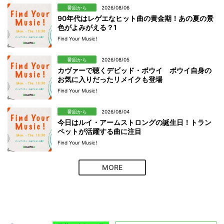
番組から
2026/08/06
90年代はレゲエなヒット曲の黄金期！あの夏の景
色がよみがえる？1
Find Your Music!
番組から
2026/08/05
カヴァーで聴くデビッド・ボウイ ボウイ自身の
お気に入りだったリメイクも登場
Find Your Music!
番組から
2026/08/04
今日はルイ・アームストロングの誕生日！トラン
ペットが活躍する曲に注目
Find Your Music!
MORE