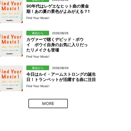
90年代はレゲエなヒット曲の黄金
期！あの夏の景色がよみがえる？1
Find Your Music!
番組から
2026/08/05
カヴァーで聴くデビッド・ボウ
イ ボウイ自身のお気に入りだっ
たリメイクも登場
Find Your Music!
番組から
2026/08/04
今日はルイ・アームストロングの誕生
日！トランペットが活躍する曲に注目
Find Your Music!
MORE