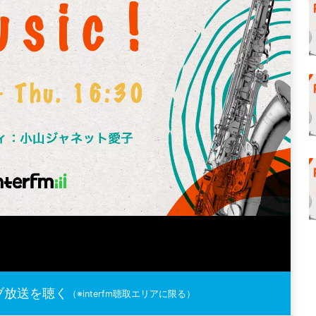
ブ放送を聴く
（※interfm聴取エリアに限る）