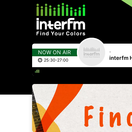
NOW ON AIR
-
interfm 
25:30-27:00