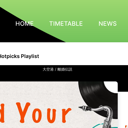
HOME
TIMETABLE
NEWS
Hotpicks Playlist
大空港 / 離婚伝説