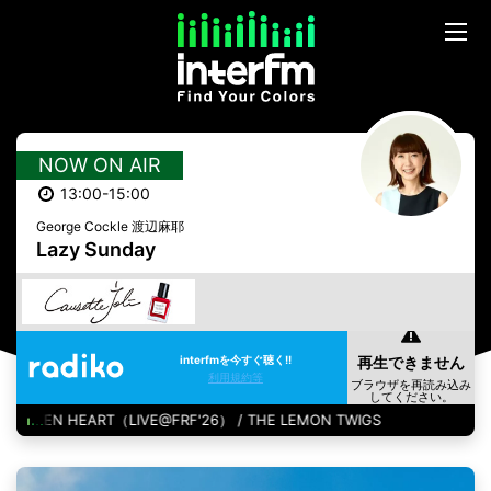
NOW ON AIR
13:00-15:00
George Cockle 渡辺麻耶
Lazy Sunday
interfmを今すぐ聴く!!
利用規約等
 BROKEN HEART（LIVE@FRF'26） / THE LEMON TWIGS