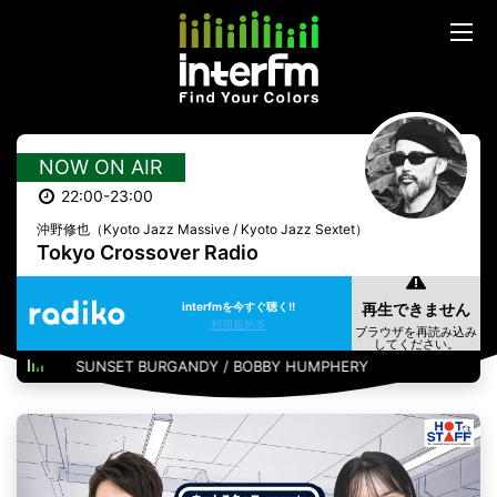
NOW ON AIR
22:00-23:00
沖野修也（Kyoto Jazz Massive / Kyoto Jazz Sextet）
Tokyo Crossover Radio
interfmを今すぐ聴く!!
利用規約等
SUNSET BURGANDY / BOBBY HUMPHERY