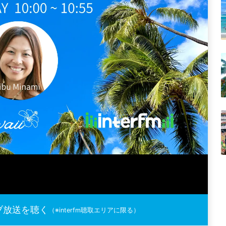
ブ放送を聴く
（※interfm聴取エリアに限る）