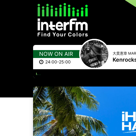
NOW ON AIR
大貫憲章 MAR
Kenrocks 
24:00-25:00