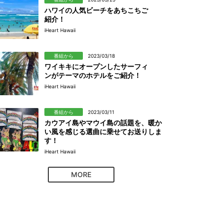
ハワイの人気ビーチをあちこちご
紹介！
iHeart Hawaii
番組から
2023/03/18
ワイキキにオープンしたサーフィ
ンがテーマのホテルをご紹介！
iHeart Hawaii
番組から
2023/03/11
カウアイ島やマウイ島の話題を、暖か
い風を感じる選曲に乗せてお送りしま
す！
iHeart Hawaii
MORE