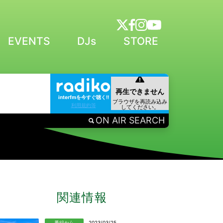
EVENTS
DJs
STORE
interfmを今すぐ聴く!!
利用規約等
ON AIR SEARCH
関連情報
番組から
2023/03/25