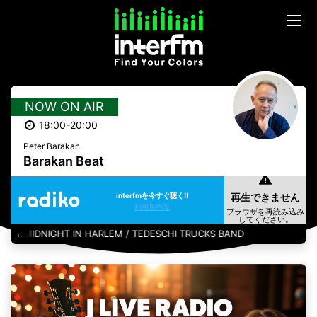
NOW ON AIR
18:00-20:00
Peter Barakan
Barakan Beat
interfmを今すぐ聴く!!
利用規約等
MIDNIGHT IN HARLEM / TEDESCHI TRUCKS BAND