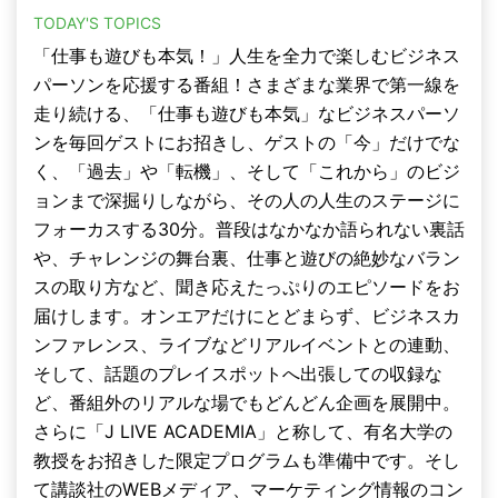
TODAY'S TOPICS
「仕事も遊びも本気！」人生を全力で楽しむビジネス
パーソンを応援する番組！さまざまな業界で第一線を
走り続ける、「仕事も遊びも本気」なビジネスパーソ
ンを毎回ゲストにお招きし、ゲストの「今」だけでな
く、「過去」や「転機」、そして「これから」のビジ
ョンまで深掘りしながら、その人の人生のステージに
フォーカスする30分。普段はなかなか語られない裏話
や、チャレンジの舞台裏、仕事と遊びの絶妙なバラン
スの取り方など、聞き応えたっぷりのエピソードをお
届けします。オンエアだけにとどまらず、ビジネスカ
ンファレンス、ライブなどリアルイベントとの連動、
そして、話題のプレイスポットへ出張しての収録な
ど、番組外のリアルな場でもどんどん企画を展開中。
さらに「J LIVE ACADEMIA」と称して、有名大学の
教授をお招きした限定プログラムも準備中です。そし
て講談社のWEBメディア、マーケティング情報のコン