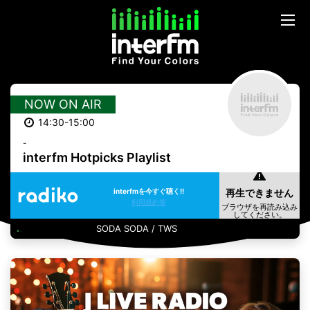
NOW ON AIR
14:30-15:00
-
interfm Hotpicks Playlist
interfmを今すぐ聴く!!
利用規約等
SODA SODA / TWS