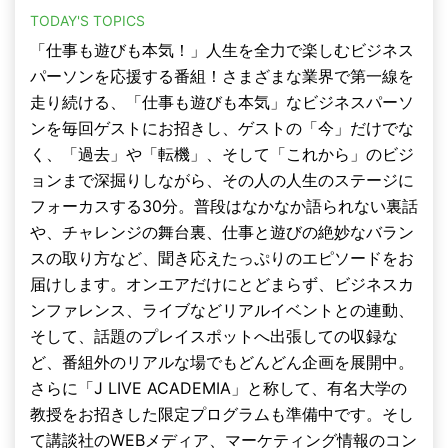
TODAY'S TOPICS
「仕事も遊びも本気！」人生を全力で楽しむビジネス
パーソンを応援する番組！さまざまな業界で第一線を
走り続ける、「仕事も遊びも本気」なビジネスパーソ
ンを毎回ゲストにお招きし、ゲストの「今」だけでな
く、「過去」や「転機」、そして「これから」のビジ
ョンまで深掘りしながら、その人の人生のステージに
フォーカスする30分。普段はなかなか語られない裏話
や、チャレンジの舞台裏、仕事と遊びの絶妙なバラン
スの取り方など、聞き応えたっぷりのエピソードをお
届けします。オンエアだけにとどまらず、ビジネスカ
ンファレンス、ライブなどリアルイベントとの連動、
そして、話題のプレイスポットへ出張しての収録な
ど、番組外のリアルな場でもどんどん企画を展開中。
さらに「J LIVE ACADEMIA」と称して、有名大学の
教授をお招きした限定プログラムも準備中です。そし
て講談社のWEBメディア、マーケティング情報のコン