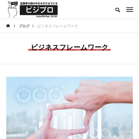
起業家による起業家のためのメディア
ブログ
ビジネスフレームワーク
INNOVATOR’S TALK
スタートアップコラム
ビジネスフレームワーク
Category
TAG LIST
D2C
DX
IPO
M&A
SaaS
SNSマーケティング
インカムゲイン
インタビュ＾
インタビュー
エグジット