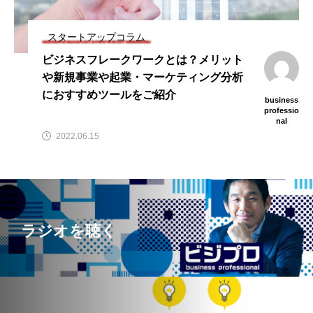
キャピタルゲイン
コト消費
ビジネスフレームワーク
フリーランス
スタートアップコラム
ビジネスフレークワークとは？メリット
レンタルビジネス
事業承継
会社設立
や新規事業や起業・マーケティング分析
におすすめツールをご紹介
保育事業
個人M&A
個人事業主
副業
business
professio
nal
営業
株式上場
確定申告
税務
2022.06.15
節税
資金繰り
資金調達
起業
起業の失敗図鑑
起業完全ガイド
起業家
転職
音声メディア
ラジオを聴く