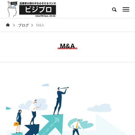
起業家による起業家のためのメディア
ブログ
M&A
INNOVATOR’S TALK
スタートアップコラム
M&A
Category
TAG LIST
D2C
DX
IPO
M&A
SaaS
SNSマーケティング
インカムゲイン
インタビュ＾
インタビュー
エグジット