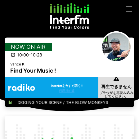
NOW ON AIR
10:00-10:28
Vance K
Find Your Music !
interfmを今すぐ聴く!!
利用規約等
DIGGING YOUR SCENE / THE BLOW MONKEYS