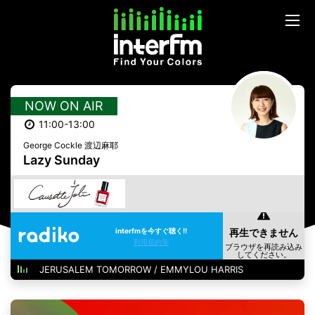
NOW ON AIR
11:00-13:00
George Cockle 渡辺麻耶
Lazy Sunday
interfmを今すぐ聴く!!
利用規約等
JERUSALEM TOMORROW / EMMYLOU HARRIS