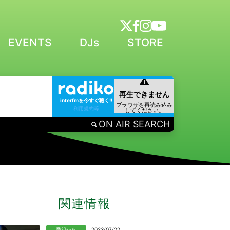
EVENTS
DJs
STORE
interfmを今すぐ聴く!!
利用規約等
ON AIR SEARCH
関連情報
番組から
2023/07/22