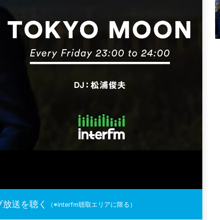
ブ放送を聴く
（※interfm聴取エリアに限る）