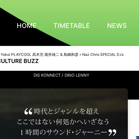
HOME
TIMETABLE
NEWS
en Yokoi PLAYCOOL 高木完 堀井雄二 & 鳥嶋和彦＋Naz Chris SPECIAL DJs
CULTURE BUZZ
DIS KONNECT / DINO LENNY