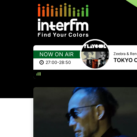
NOW ON AIR
Zeebra & R
TOKYO 
27:00-28:50