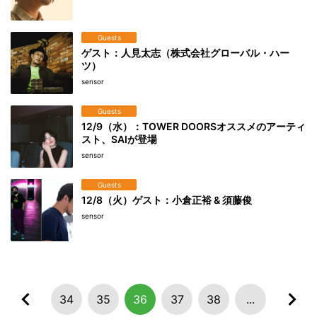
Guests
ゲスト：人見太志（株式会社グローバル・ハー
ツ）
sensor
Guests
12/9（水）：TOWER DOORSオススメのアーティ
スト、SAIが登場
sensor
Guests
12/8（火）ゲスト：小倉正裕 & 須藤俊
sensor
34
35
36
37
38
...