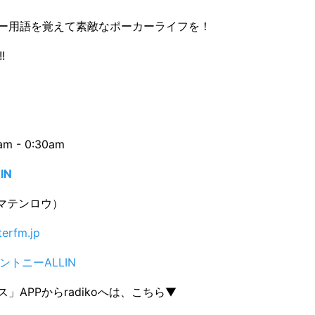
ー用語を覚えて素敵なポーカーライフを！
!
m - 0:30am
IN
（マテンロウ）
erfm.jp
ントニーALLIN
」APPからradikoへは、こちら▼