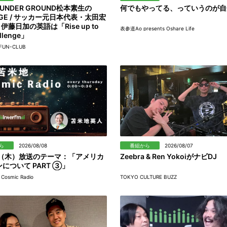
 UNDER GROUND松本素生の
何でもやってる、っていうのが自
AGE / サッカー元日本代表・太田宏
 伊藤日加の英語は「Rise up to
表参道Ao presents Oshare Life
allenge」
FUN-CLUB
ら
2026/08/08
番組から
2026/08/07
日（木）放送のテーマ：「アメリカ
Zeebra & Ren YokoiがナビDJ
について PART ③」
osmic Radio
TOKYO CULTURE BUZZ