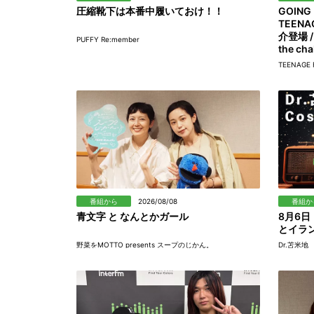
圧縮靴下は本番中履いておけ！！
GOING
TEEN
介登場 /
PUFFY Re:member
the ch
TEENAGE 
番組から
2026/08/08
番組か
青文字 と なんとかガール
8月6
とイラン
野菜をMOTTO presents スープのじかん。
Dr.苫米地 C