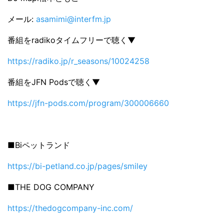
メール:
asamimi@interfm.jp
番組をradikoタイムフリーで聴く▼
https://radiko.jp/r_seasons/10024258
番組をJFN Podsで聴く▼
https://jfn-pods.com/program/300006660
■Biペットランド
https://bi-petland.co.jp/pages/smiley
■THE DOG COMPANY
https://thedogcompany-inc.com/