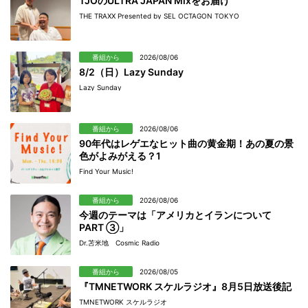
TJOのULTRA JAPAN Mixをお届け
THE TRAXX Presented by SEL OCTAGON TOKYO
番組から
2026/08/06
8/2（日）Lazy Sunday
Lazy Sunday
番組から
2026/08/06
90年代はレゲエなヒット曲の黄金期！あの夏の景
色がよみがえる？1
Find Your Music!
番組から
2026/08/06
今週のテーマは「アメリカとイランについて
PART ③」
Dr.苫米地 Cosmic Radio
番組から
2026/08/05
『TMNETWORK スケルラジオ』8月5日放送後記
TMNETWORK スケルラジオ