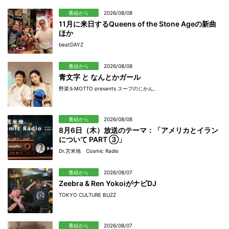
番組から
2026/08/08
11月に来日するQueens of the Stone Ageの新曲
ほか
beatDAYZ
番組から
2026/08/08
青文字 と なんとかガール
野菜をMOTTO presents スープのじかん。
番組から
2026/08/08
8月6日（木）放送のテーマ：「アメリカとイラン
について PART ③」
Dr.苫米地 Cosmic Radio
番組から
2026/08/07
Zeebra & Ren YokoiがナビDJ
TOKYO CULTURE BUZZ
番組から
2026/08/07