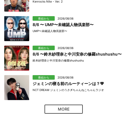
Kenrocks Nite - Ver. 2
番組から
2026/08/06
8/6 〜 UMP〜未確認人物倶楽部〜
UMP〜未確認人物倶楽部〜
番組から
2026/08/06
8/6 〜鈴木紗理奈と中川安奈の修羅shushushu〜
鈴木紗理奈と中川安奈の修羅shushushu
番組から
2026/08/06
ジェミンの寝る前のルーティーンは？💚
NCT DREAM ジェミンのうさぎちゃんねこちゃんラジオ
MORE