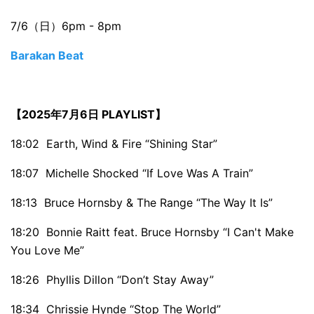
7/6（日）6pm - 8pm
Barakan Beat
【2025年7月6日 PLAYLIST】
18:02 Earth, Wind & Fire “Shining Star”
18:07 Michelle Shocked “If Love Was A Train”
18:13 Bruce Hornsby & The Range “The Way It Is”
18:20 Bonnie Raitt feat. Bruce Hornsby “I Can't Make
You Love Me”
18:26 Phyllis Dillon “Don’t Stay Away”
18:34 Chrissie Hynde “Stop The World”