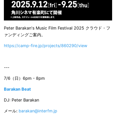
Peter Barakan's Music Film Festival 2025 クラウド・フ
ァンディングご案内。
https://camp-fire.jp/projects/860290/view
---
7/6（日）6pm - 8pm
Barakan Beat
DJ: Peter Barakan
メール:
barakan@interfm.jp