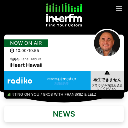
NOW ON AIR
10:00-10:55
南美布 Lanai Tabura
iHeart Hawaii
interfmを今すぐ聴く!!
利用規約等
OUNTING ON YOU / 8RO8 WITH FRANSKIIZ & LELZ
NEWS