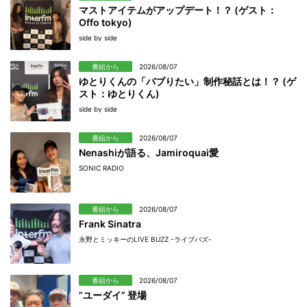
マストアイテムがアップデート！？ (ゲスト：
Offo tokyo)
side by side
番組から
2026/08/07
ゆとりくんの「バブりたい」制作秘話とは！？ (ゲ
スト：ゆとりくん)
side by side
番組から
2026/08/07
Nenashiが語る、Jamiroquai愛
SONIC RADIO
番組から
2026/08/07
Frank Sinatra
永野とミッキーのLIVE BUZZ -ライブバズ-
番組から
2026/08/07
”ユーダイ” 登場