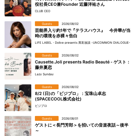
役社長CEO兼Founder 近藤洋祐さん
CLUB CEO
Guests
2026/08/02
芸能界入り約1年で『テラスハウス』 今井華が当
時の環境を赤裸々告白
LIFE LABEL・Dolive presents 異彩放談 -UNCOMMON DIALOGUE-
Guests
2026/08/02
Causette.Joli presents Radio Beauté - ゲスト：
藤井夏恋
Lazy Sunday
Guests
2026/08/02
8/2 (日)の「ビジプロ」：宝珠山卓志
(SPACECOOL株式会社)
ビジプロ
Guests
2026/08/01
ゲストに＜長門芳郎＞を招いての音楽夜話～後半
～