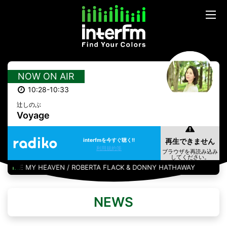
NOW ON AIR
10:28-10:33
辻しのぶ
Voyage
interfmを今すぐ聴く!!
利用規約等
ARE MY HEAVEN / ROBERTA FLACK & DONNY HATHAWAY
NEWS