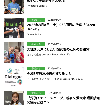
8/9 OA 松島陽介さん登場
Investor's Sunday
番組から
2026/08/09
2026年8月8日（土）958回目の放送『Green
Jacket』
Green Jacket
番組から
2026/08/09
女性を元気にしたい🙌女性のための番組💓
はなさく生命 presents Bloom Your Life
番組から
2026/08/09
令和8年熊本地震の被災地より
子どもの“いまとこれから”会議 presents『Dialogue』
番組から
2026/08/09
『探偵！ナイトスクープ』秘書で愛犬家 増田紗織
の悩みとは？？