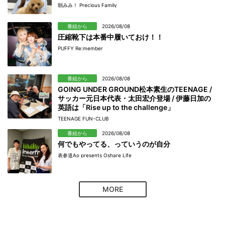
朝みみ！ Precious Family
番組から
2026/08/08
圧縮靴下は本番中履いておけ！！
PUFFY Re:member
番組から
2026/08/08
GOING UNDER GROUND松本素生のTEENAGE /
サッカー元日本代表・太田宏介登場 / 伊藤日加の
英語は「Rise up to the challenge」
TEENAGE FUN-CLUB
番組から
2026/08/08
何でもやってる、っていうのが自分
表参道Ao presents Oshare Life
MORE