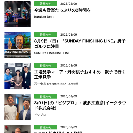
番組から
2026/08/09
今週も音楽たっぷりの2時間を
Barakan Beat
番組から
2026/08/09
8月9日（日）『SUNDAY FINISHING LINE』男子
ゴルフに注目
SUNDAY FINISHING LINE
番組から
2026/08/09
工場見学マニア・丹羽桃子おすすめ 親子で行く
工場見学
石井食品 presents おいしいの種
番組から
2026/08/09
8/9 (日)の「ビジプロ」：波多江直彦(イークラウ
ド株式会社)
ビジプロ
番組から
2026/08/09