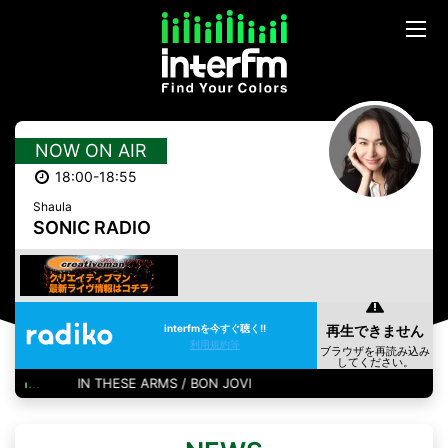
NOW ON AIR
18:00-18:55
Shaula
SONIC RADIO
interfmを今すぐ聴く!!
利用規約等
IN THESE ARMS / BON JOVI