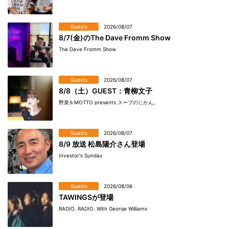
Guests
2026/08/07
8/7(金)のThe Dave Fromm Show
The Dave Fromm Show
Guests
2026/08/07
8/8（土）GUEST：青柳文子
野菜をMOTTO presents スープのじかん。
Guests
2026/08/07
8/9 放送 松島陽介さん登場
Investor's Sunday
Guests
2026/08/06
TAWINGSが登場
RADIO. RADIO. With George Williams