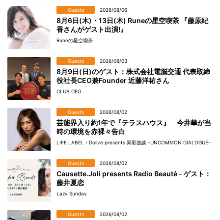
Guests
2026/08/06
8月6日(木)・13日(木) Runeの星空喫茶 『藤原紀
香さんがゲスト出演!』
Runeの星空喫茶
Guests
2026/08/03
8月9日(日)のゲスト：株式会社電脳交通 代表取締
役社長CEO兼Founder 近藤洋祐さん
CLUB CEO
Guests
2026/08/02
芸能界入り約1年で『テラスハウス』 今井華が当
時の環境を赤裸々告白
LIFE LABEL・Dolive presents 異彩放談 -UNCOMMON DIALOGUE-
Guests
2026/08/02
Causette.Joli presents Radio Beauté - ゲスト：
藤井夏恋
Lazy Sunday
Guests
2026/08/02