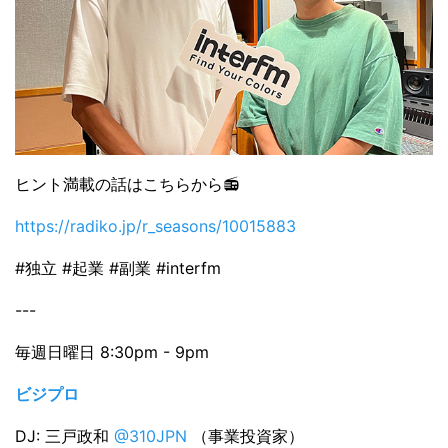
ヒント満載の話はこちらから📻
https://radiko.jp/r_seasons/10015883
#独立 #起業 #副業 #interfm
---
毎週日曜日 8:30pm - 9pm
ビジプロ
DJ: 三戸政和
@310JPN
（事業投資家）