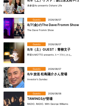
8/8（土）ゲスト：坂口涼太郎 Pt 2
表参道Ao presents Oshare Life
Guests
2026/08/07
8/7(金)のThe Dave Fromm Show
The Dave Fromm Show
Guests
2026/08/07
8/8（土）GUEST：青柳文子
野菜をMOTTO presents スープのじかん。
Guests
2026/08/07
8/9 放送 松島陽介さん登場
Investor's Sunday
Guests
2026/08/06
TAWINGSが登場
RADIO. RADIO. With George Williams