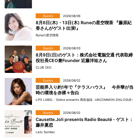
Guests
2026/08/06
8月6日(木)・13日(木) Runeの星空喫茶 『藤原紀
香さんがゲスト出演!』
Runeの星空喫茶
Guests
2026/08/03
8月9日(日)のゲスト：株式会社電脳交通 代表取締
役社長CEO兼Founder 近藤洋祐さん
CLUB CEO
Guests
2026/08/02
芸能界入り約1年で『テラスハウス』 今井華が当
時の環境を赤裸々告白
LIFE LABEL・Dolive presents 異彩放談 -UNCOMMON DIALOGUE-
Guests
2026/08/02
Causette.Joli presents Radio Beauté - ゲスト：
藤井夏恋
Lazy Sunday