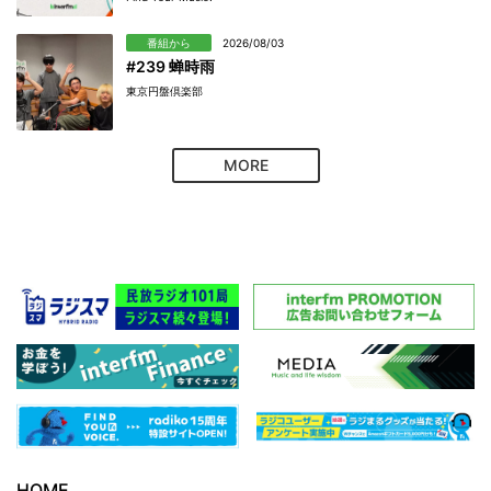
番組から
2026/08/03
#239 蝉時雨
東京円盤倶楽部
MORE
HOME