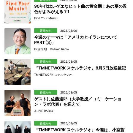
90年代はレゲエなヒット曲の黄金期！あの夏の景
色がよみがえる？1
Find Your Music!
番組から
2026/08/06
今週のテーマは「アメリカとイランについて
PART ③」
Dr.苫米地 Cosmic Radio
番組から
2026/08/05
『TMNETWORK スケルラジオ』8月5日放送後記
TMNETWORK スケルラジオ
番組から
2026/08/05
ゲストに佐藤達郎（大学教授／コミニケーショ
ン・ラボ代表）を迎えて
J LIVE RADIO
番組から
2026/08/05
『TMNETWORK スケルラジオ』今週は、小室哲