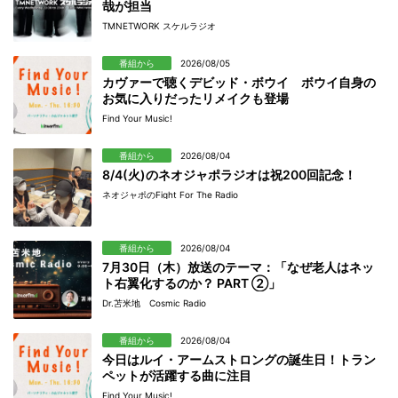
哉が担当
TMNETWORK スケルラジオ
番組から
2026/08/05
カヴァーで聴くデビッド・ボウイ ボウイ自身の
お気に入りだったリメイクも登場
Find Your Music!
番組から
2026/08/04
8/4(火)のネオジャポラジオは祝200回記念！
ネオジャポのFight For The Radio
番組から
2026/08/04
7月30日（木）放送のテーマ：「なぜ老人はネッ
ト右翼化するのか？ PART ②」
Dr.苫米地 Cosmic Radio
番組から
2026/08/04
今日はルイ・アームストロングの誕生日！トラン
ペットが活躍する曲に注目
Find Your Music!