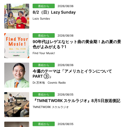
番組から
2026/08/06
8/2（日）Lazy Sunday
Lazy Sunday
番組から
2026/08/06
90年代はレゲエなヒット曲の黄金期！あの夏の景
色がよみがえる？1
Find Your Music!
番組から
2026/08/06
今週のテーマは「アメリカとイランについて
PART ③」
Dr.苫米地 Cosmic Radio
番組から
2026/08/05
『TMNETWORK スケルラジオ』8月5日放送後記
TMNETWORK スケルラジオ
番組から
2026/08/05