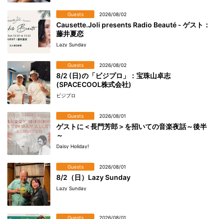
Guests
2026/08/02
Causette.Joli presents Radio Beauté - ゲスト：
藤井夏恋
Lazy Sunday
Guests
2026/08/02
8/2 (日)の「ビジプロ」：宝珠山卓志
(SPACECOOL株式会社)
ビジプロ
Guests
2026/08/01
ゲストに＜長門芳郎＞を招いての音楽夜話～後半
～
Daisy Holiday!
Guests
2026/08/01
8/2（日）Lazy Sunday
Lazy Sunday
Guests
2026/08/01