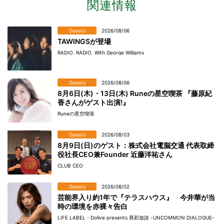
関連情報
Guests
2026/08/06
TAWINGSが登場
RADIO. RADIO. With George Williams
Guests
2026/08/06
8月6日(木)・13日(木) Runeの星空喫茶 『藤原紀
香さんがゲスト出演!』
Runeの星空喫茶
Guests
2026/08/03
8月9日(日)のゲスト：株式会社電脳交通 代表取締
役社長CEO兼Founder 近藤洋祐さん
CLUB CEO
Guests
2026/08/02
芸能界入り約1年で『テラスハウス』 今井華が当
時の環境を赤裸々告白
LIFE LABEL・Dolive presents 異彩放談 -UNCOMMON DIALOGUE-