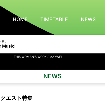
HOME
TIMETABLE
NEWS
ト愛子
r Music!
 WOMAN'S WORK / MAXWELL
NEWS
リクエスト特集