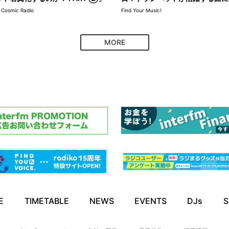
osmic Radio
Find Your Music!
MORE
E
TIMETABLE
NEWS
EVENTS
DJs
S