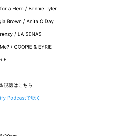
for a Hero / Bonnie Tyler
ia Brown / Anita O'Day
Frenzy / LA SENAS
 Me? / QOOPIE & EYRIE
RIE
＆視聴はこちら
tify Podcastで聴く
6:30am