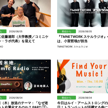
ら
2026/08/05
番組から
2026/08/05
に佐藤達郎（大学教授／コミニケ
『TMNETWORK スケルラジオ
ン・ラボ代表）を迎えて
は、小室哲哉が担当
DIO
TMNETWORK スケルラジオ
ら
2026/08/04
番組から
2026/08/04
0日（木）放送のテーマ：「なぜ老
今日はルイ・アームストロングの
ト右翼化するのか？ PART ②」
日！トランペットが活躍する曲に