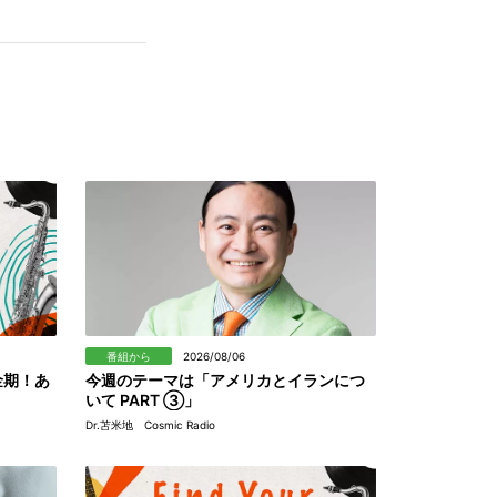
番組から
2026/08/06
金期！あ
今週のテーマは「アメリカとイランにつ
いて PART ③」
Dr.苫米地 Cosmic Radio