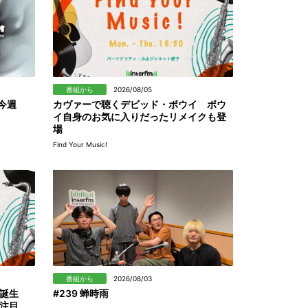
番組から
2026/08/05
』今週
カヴァーで聴くデビッド・ボウイ ボウ
イ自身のお気に入りだったリメイクも登
場
Find Your Music!
番組から
2026/08/03
誕生
#239 蝉時雨
注目