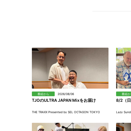
番組から
2026/08/06
番組か
TJOのULTRA JAPAN Mixをお届け
8/2（日
THE TRAXX Presented by SEL OCTAGON TOKYO
Lazy Sund