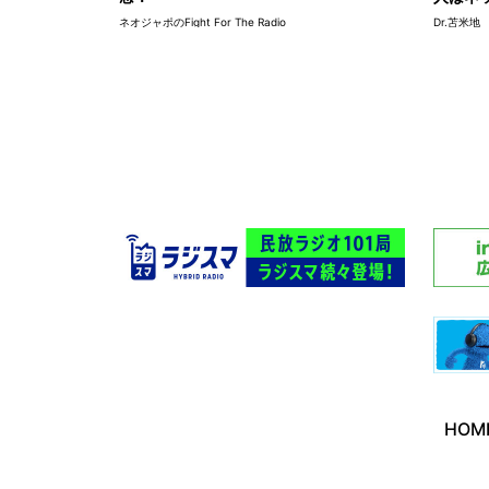
ネオジャポのFight For The Radio
Dr.苫米地 C
HOM