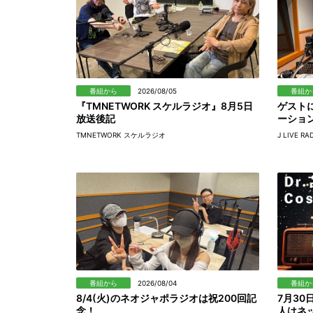
番組から
2026/08/05
番組か
『TMNETWORK スケルラジオ』8月5日
ゲスト
放送後記
ーショ
TMNETWORK スケルラジオ
J LIVE RA
番組から
2026/08/04
番組か
8/4(火)のネオジャポラジオは祝200回記
7月3
念！
人はネッ