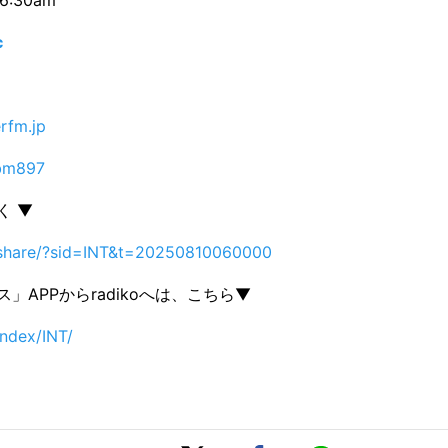
c
rfm.jp
bm897
く ▼
p/share/?sid=INT&t=20250810060000
」APPからradikoへは、こちら▼
index/INT/