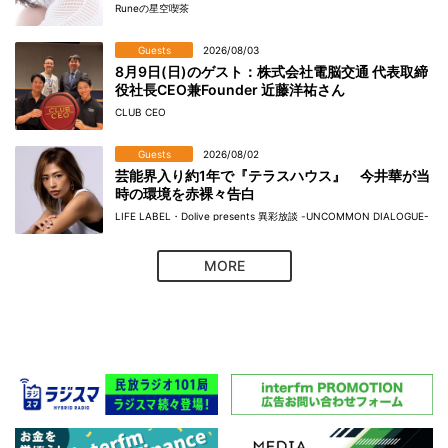
Runeの星空喫茶
Guests
2026/08/03
8月9日(日)のゲスト：株式会社電脳交通 代表取締
役社長CEO兼Founder 近藤洋祐さん
CLUB CEO
Guests
2026/08/02
芸能界入り約1年で『テラスハウス』 今井華が当
時の環境を赤裸々告白
LIFE LABEL・Dolive presents 異彩放談 -UNCOMMON DIALOGUE-
MORE