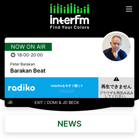
NOW ON AIR
18:00-20:00
Peter Barakan
Barakan Beat
interfmを今すぐ聴く!!
利用規約等
EXIT / DOMI & JD BECK
NEWS