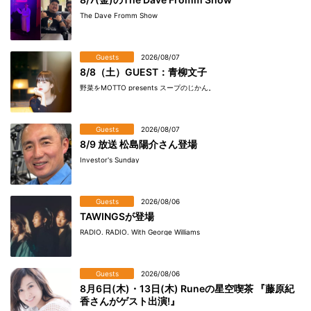
The Dave Fromm Show
Guests
2026/08/07
8/8（土）GUEST：青柳文子
野菜をMOTTO presents スープのじかん。
Guests
2026/08/07
8/9 放送 松島陽介さん登場
Investor's Sunday
Guests
2026/08/06
TAWINGSが登場
RADIO. RADIO. With George Williams
Guests
2026/08/06
8月6日(木)・13日(木) Runeの星空喫茶 『藤原紀
香さんがゲスト出演!』