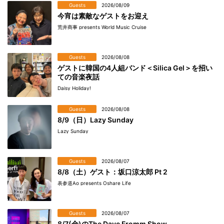
Guests
2026/08/09
今宵は素敵なゲストをお迎え
荒井商事 presents World Music Cruise
Guests
2026/08/08
ゲストに韓国の4人組バンド＜Silica Gel＞を招い
ての音楽夜話
Daisy Holiday!
Guests
2026/08/08
8/9（日）Lazy Sunday
Lazy Sunday
Guests
2026/08/07
8/8（土）ゲスト：坂口涼太郎 Pt 2
表参道Ao presents Oshare Life
Guests
2026/08/07
8/7(金)のThe Dave Fromm Show