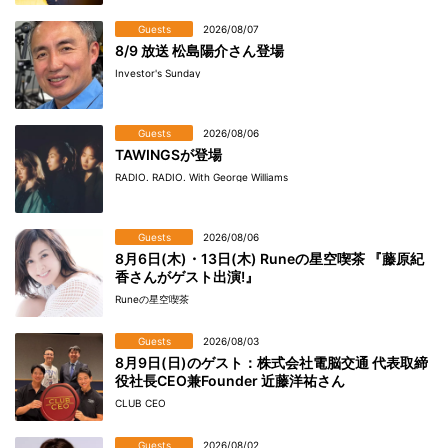
Guests
2026/08/07
8/9 放送 松島陽介さん登場
Investor's Sunday
Guests
2026/08/06
TAWINGSが登場
RADIO. RADIO. With George Williams
Guests
2026/08/06
8月6日(木)・13日(木) Runeの星空喫茶 『藤原紀
香さんがゲスト出演!』
Runeの星空喫茶
Guests
2026/08/03
8月9日(日)のゲスト：株式会社電脳交通 代表取締
役社長CEO兼Founder 近藤洋祐さん
CLUB CEO
Guests
2026/08/02