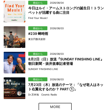
番組から
2026/08/04
今日はルイ・アームストロングの誕生日！トラン
ペットが活躍する曲に注目
Find Your Music!
番組から
2026/08/03
#239 蝉時雨
東京円盤倶楽部
番組から
2026/08/03
8月2日（日）放送『SUNDAY FINISHING LINE』
朝日新聞・抜井規泰記者登場
SUNDAY FINISHING LINE
番組から
2026/08/03
7月23日（木）放送のテーマ：「なぜ老人はネッ
ト右翼化するのか？ PART ①」
Dr.苫米地 Cosmic Radio
MORE