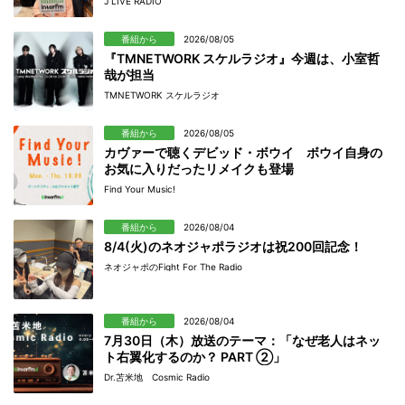
J LIVE RADIO
番組から
2026/08/05
『TMNETWORK スケルラジオ』今週は、小室哲
哉が担当
TMNETWORK スケルラジオ
番組から
2026/08/05
カヴァーで聴くデビッド・ボウイ ボウイ自身の
お気に入りだったリメイクも登場
Find Your Music!
番組から
2026/08/04
8/4(火)のネオジャポラジオは祝200回記念！
ネオジャポのFight For The Radio
番組から
2026/08/04
7月30日（木）放送のテーマ：「なぜ老人はネッ
ト右翼化するのか？ PART ②」
Dr.苫米地 Cosmic Radio