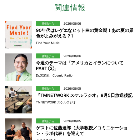
関連情報
番組から
2026/08/06
90年代はレゲエなヒット曲の黄金期！あの夏の景
色がよみがえる？1
Find Your Music!
番組から
2026/08/06
今週のテーマは「アメリカとイランについて
PART ③」
Dr.苫米地 Cosmic Radio
番組から
2026/08/05
『TMNETWORK スケルラジオ』8月5日放送後記
TMNETWORK スケルラジオ
番組から
2026/08/05
ゲストに佐藤達郎（大学教授／コミニケーショ
ン・ラボ代表）を迎えて