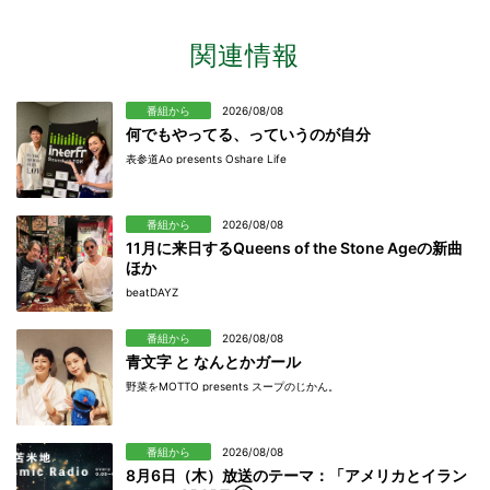
関連情報
番組から
2026/08/08
何でもやってる、っていうのが自分
表参道Ao presents Oshare Life
番組から
2026/08/08
11月に来日するQueens of the Stone Ageの新曲
ほか
beatDAYZ
番組から
2026/08/08
青文字 と なんとかガール
野菜をMOTTO presents スープのじかん。
番組から
2026/08/08
8月6日（木）放送のテーマ：「アメリカとイラン