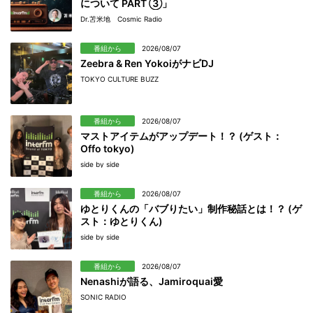
について PART ③」
Dr.苫米地 Cosmic Radio
番組から
2026/08/07
Zeebra & Ren YokoiがナビDJ
TOKYO CULTURE BUZZ
番組から
2026/08/07
マストアイテムがアップデート！？ (ゲスト：
Offo tokyo)
side by side
番組から
2026/08/07
ゆとりくんの「バブりたい」制作秘話とは！？ (ゲ
スト：ゆとりくん)
side by side
番組から
2026/08/07
Nenashiが語る、Jamiroquai愛
SONIC RADIO