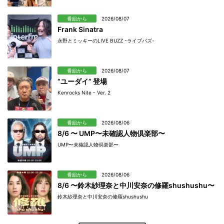
番組から
2026/08/07
Frank Sinatra
永野とミッキーのLIVE BUZZ -ライブバズ-
番組から
2026/08/07
”ユーダイ” 登場
Kenrocks Nite - Ver. 2
番組から
2026/08/06
8/6 〜 UMP〜未確認人物倶楽部〜
UMP〜未確認人物倶楽部〜
番組から
2026/08/06
8/6 〜鈴木紗理奈と中川安奈の修羅shushushu〜
鈴木紗理奈と中川安奈の修羅shushushu