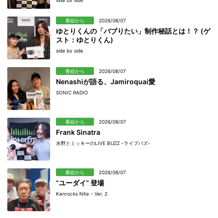
side by side
番組から
2026/08/07
ゆとりくんの「バブりたい」制作秘話とは！？ (ゲ
スト：ゆとりくん)
side by side
番組から
2026/08/07
Nenashiが語る、Jamiroquai愛
SONIC RADIO
番組から
2026/08/07
Frank Sinatra
永野とミッキーのLIVE BUZZ -ライブバズ-
番組から
2026/08/07
”ユーダイ” 登場
Kenrocks Nite - Ver. 2