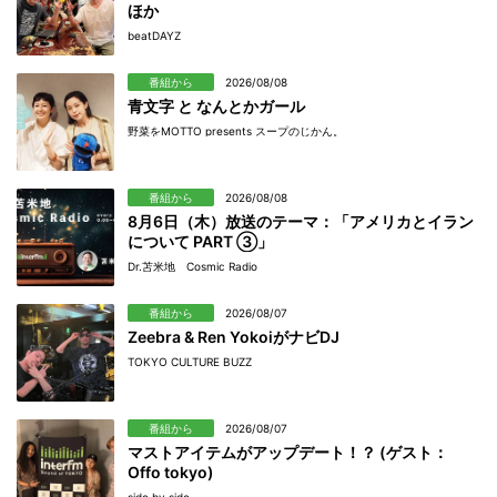
ほか
beatDAYZ
番組から
2026/08/08
青文字 と なんとかガール
野菜をMOTTO presents スープのじかん。
番組から
2026/08/08
8月6日（木）放送のテーマ：「アメリカとイラン
について PART ③」
Dr.苫米地 Cosmic Radio
番組から
2026/08/07
Zeebra & Ren YokoiがナビDJ
TOKYO CULTURE BUZZ
番組から
2026/08/07
マストアイテムがアップデート！？ (ゲスト：
Offo tokyo)