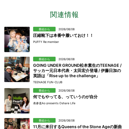
関連情報
番組から
2026/08/08
圧縮靴下は本番中履いておけ！！
PUFFY Re:member
番組から
2026/08/08
GOING UNDER GROUND松本素生のTEENAGE /
サッカー元日本代表・太田宏介登場 / 伊藤日加の
英語は「Rise up to the challenge」
TEENAGE FUN-CLUB
番組から
2026/08/08
何でもやってる、っていうのが自分
表参道Ao presents Oshare Life
番組から
2026/08/08
11月に来日するQueens of the Stone Ageの新曲