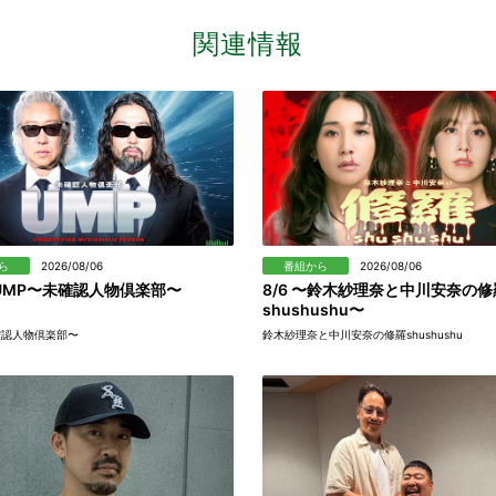
関連情報
ら
2026/08/06
番組から
2026/08/06
〜 UMP〜未確認人物倶楽部〜
8/6 〜鈴木紗理奈と中川安奈の修
shushushu〜
確認人物倶楽部〜
鈴木紗理奈と中川安奈の修羅shushushu