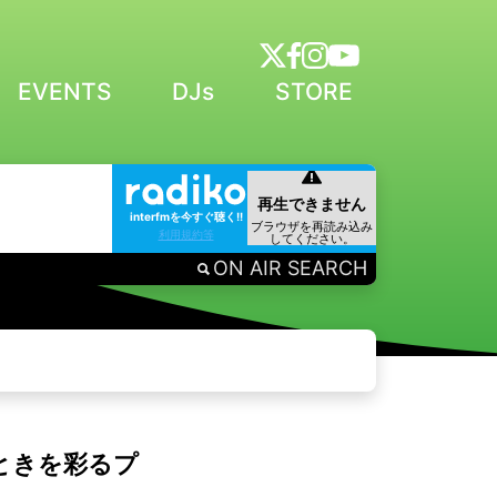
EVENTS
DJs
STORE
interfmを今すぐ聴く!!
利用規約等
ON AIR SEARCH
ときを彩るプ