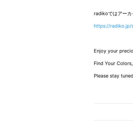
radikoではア
https://radiko.j
Enjoy your preci
Find Your Colors,
Please stay tuned