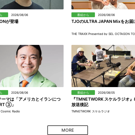
ら
2026/08/06
番組から
2026/08/06
OONが登場
TJOのULTRA JAPAN Mixをお届
THE TRAXX Presented by SEL OCTAGON T
ら
2026/08/06
番組から
2026/08/05
テーマは「アメリカとイランにつ
『TMNETWORK スケルラジオ』
ART ③」
放送後記
osmic Radio
TMNETWORK スケルラジオ
MORE