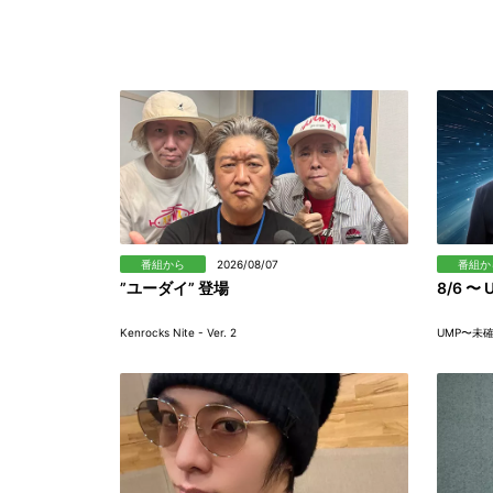
番組から
2026/08/07
番組か
”ユーダイ” 登場
8/6 
Kenrocks Nite - Ver. 2
UMP〜未