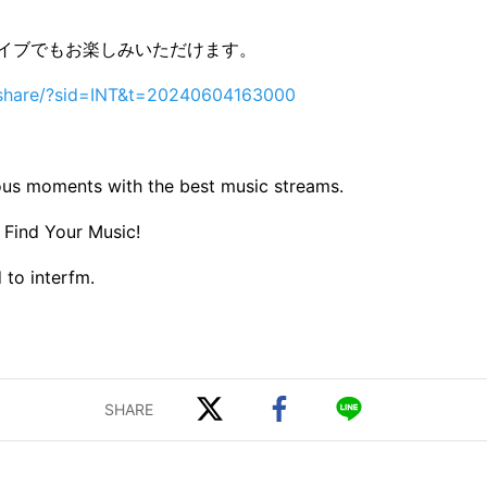
ーカイブでもお楽しみいただけます。
p/share/?sid=INT&t=20240604163000
ous moments with the best music streams.
 Find Your Music!
 to interfm.