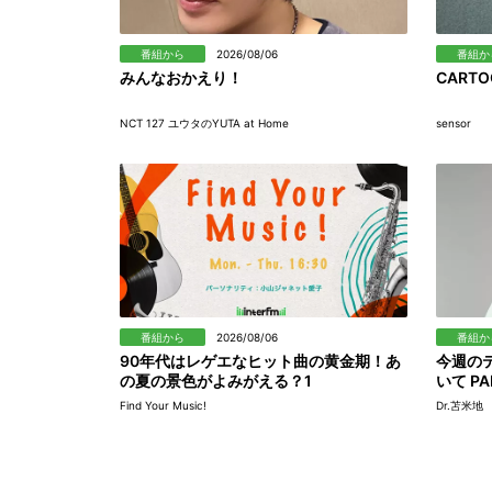
番組から
2026/08/06
番組か
みんなおかえり！
CART
NCT 127 ユウタのYUTA at Home
sensor
番組から
2026/08/06
番組か
90年代はレゲエなヒット曲の黄金期！あ
今週の
の夏の景色がよみがえる？1
いて P
Find Your Music!
Dr.苫米地 C