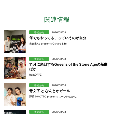
関連情報
番組から
2026/08/08
何でもやってる、っていうのが自分
表参道Ao presents Oshare Life
番組から
2026/08/08
11月に来日するQueens of the Stone Ageの新曲
ほか
beatDAYZ
番組から
2026/08/08
青文字 と なんとかガール
野菜をMOTTO presents スープのじかん。
番組から
2026/08/08