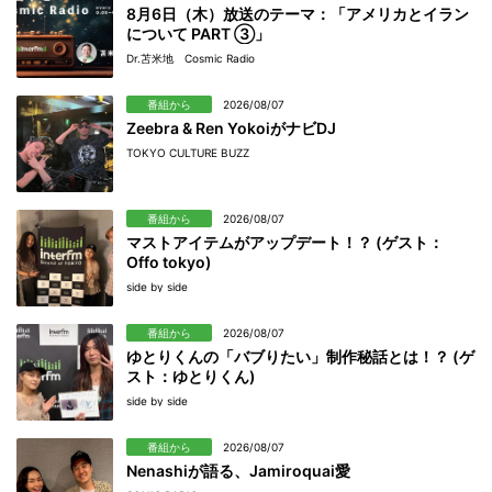
8月6日（木）放送のテーマ：「アメリカとイラン
について PART ③」
Dr.苫米地 Cosmic Radio
番組から
2026/08/07
Zeebra & Ren YokoiがナビDJ
TOKYO CULTURE BUZZ
番組から
2026/08/07
マストアイテムがアップデート！？ (ゲスト：
Offo tokyo)
side by side
番組から
2026/08/07
ゆとりくんの「バブりたい」制作秘話とは！？ (ゲ
スト：ゆとりくん)
side by side
番組から
2026/08/07
Nenashiが語る、Jamiroquai愛