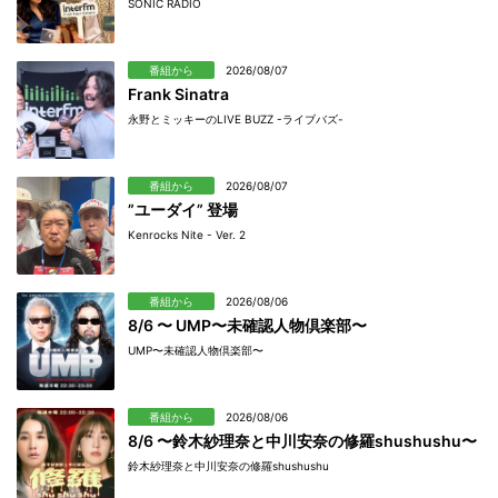
SONIC RADIO
番組から
2026/08/07
Frank Sinatra
永野とミッキーのLIVE BUZZ -ライブバズ-
番組から
2026/08/07
”ユーダイ” 登場
Kenrocks Nite - Ver. 2
番組から
2026/08/06
8/6 〜 UMP〜未確認人物倶楽部〜
UMP〜未確認人物倶楽部〜
番組から
2026/08/06
8/6 〜鈴木紗理奈と中川安奈の修羅shushushu〜
鈴木紗理奈と中川安奈の修羅shushushu