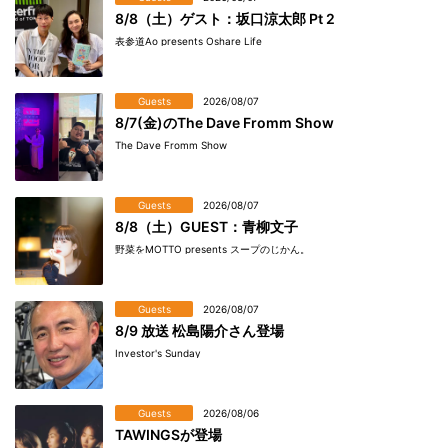
8/8（土）ゲスト：坂口涼太郎 Pt 2
表参道Ao presents Oshare Life
Guests
2026/08/07
8/7(金)のThe Dave Fromm Show
The Dave Fromm Show
Guests
2026/08/07
8/8（土）GUEST：青柳文子
野菜をMOTTO presents スープのじかん。
Guests
2026/08/07
8/9 放送 松島陽介さん登場
Investor's Sunday
Guests
2026/08/06
TAWINGSが登場