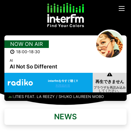
NOW ON AIR
18:00-18:30
AI
AI Not So Different
interfmを今すぐ聴く!!
利用規約等
SIBILITIES FEAT. LA REEZY / SHUKO LAUREEN MOBO
NEWS