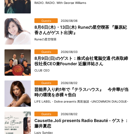
RADIO. RADIO. With George Williams
Guests
2026/08/06
8月6日(木)・13日(木) Runeの星空喫茶 『藤原紀
香さんがゲスト出演!』
Runeの星空喫茶
Guests
2026/08/03
8月9日(日)のゲスト：株式会社電脳交通 代表取締
役社長CEO兼Founder 近藤洋祐さん
CLUB CEO
Guests
2026/08/02
芸能界入り約1年で『テラスハウス』 今井華が当
時の環境を赤裸々告白
LIFE LABEL・Dolive presents 異彩放談 -UNCOMMON DIALOGUE-
Guests
2026/08/02
Causette.Joli presents Radio Beauté - ゲスト：
藤井夏恋
Lazy Sunday