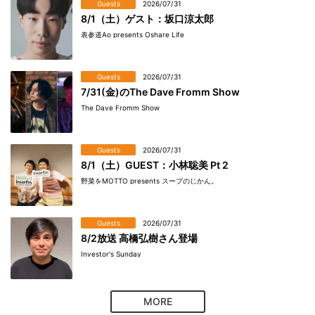
Guests
2026/07/31
8/1（土）ゲスト：坂口涼太郎
表参道Ao presents Oshare Life
Guests
2026/07/31
7/31(金)のThe Dave Fromm Show
The Dave Fromm Show
Guests
2026/07/31
8/1（土）GUEST：小林聡美 Pt 2
野菜をMOTTO presents スープのじかん。
Guests
2026/07/31
8/2放送 高橋弘樹さん登場
Investor's Sunday
MORE