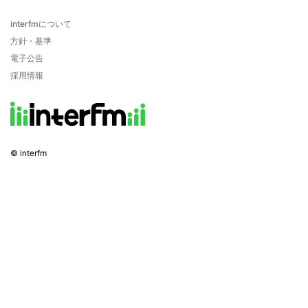
interfmについて
方針・基準
電子公告
採用情報
© interfm