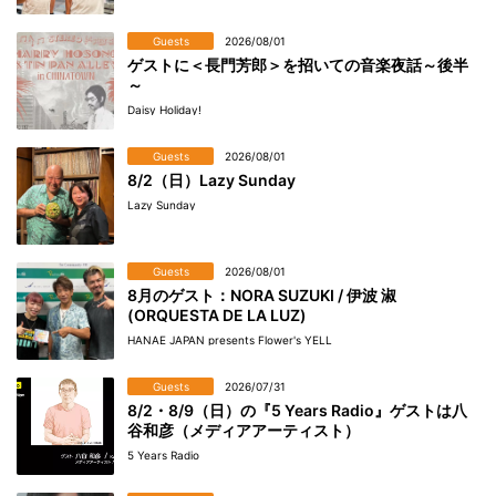
Guests
2026/08/01
ゲストに＜長門芳郎＞を招いての音楽夜話～後半
～
Daisy Holiday!
Guests
2026/08/01
8/2（日）Lazy Sunday
Lazy Sunday
Guests
2026/08/01
8月のゲスト：NORA SUZUKI / 伊波 淑
(ORQUESTA DE LA LUZ)
HANAE JAPAN presents Flower's YELL
Guests
2026/07/31
8/2・8/9（日）の『5 Years Radio』ゲストは八
谷和彦（メディアアーティスト）
5 Years Radio