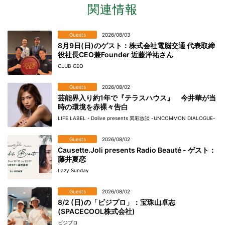
関連情報
Guests
2026/08/03
8月9日(日)のゲスト：株式会社電脳交通 代表取締
役社長CEO兼Founder 近藤洋祐さん
CLUB CEO
Guests
2026/08/02
芸能界入り約1年で『テラスハウス』 今井華が当
時の環境を赤裸々告白
LIFE LABEL・Dolive presents 異彩放談 -UNCOMMON DIALOGUE-
Guests
2026/08/02
Causette.Joli presents Radio Beauté - ゲスト：
藤井夏恋
Lazy Sunday
Guests
2026/08/02
8/2 (日)の「ビジプロ」：宝珠山卓志
(SPACECOOL株式会社)
ビジプロ