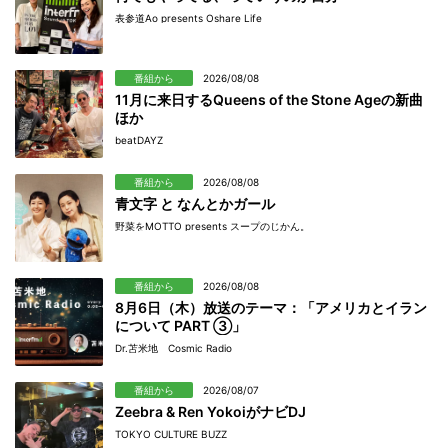
表参道Ao presents Oshare Life
番組から
2026/08/08
11月に来日するQueens of the Stone Ageの新曲
ほか
beatDAYZ
番組から
2026/08/08
青文字 と なんとかガール
野菜をMOTTO presents スープのじかん。
番組から
2026/08/08
8月6日（木）放送のテーマ：「アメリカとイラン
について PART ③」
Dr.苫米地 Cosmic Radio
番組から
2026/08/07
Zeebra & Ren YokoiがナビDJ
TOKYO CULTURE BUZZ