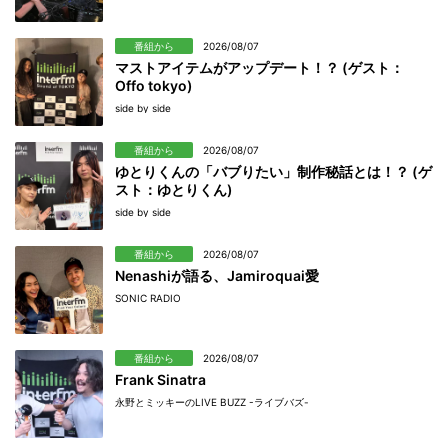
番組から
2026/08/07
マストアイテムがアップデート！？ (ゲスト：
Offo tokyo)
side by side
番組から
2026/08/07
ゆとりくんの「バブりたい」制作秘話とは！？ (ゲ
スト：ゆとりくん)
side by side
番組から
2026/08/07
Nenashiが語る、Jamiroquai愛
SONIC RADIO
番組から
2026/08/07
Frank Sinatra
永野とミッキーのLIVE BUZZ -ライブバズ-