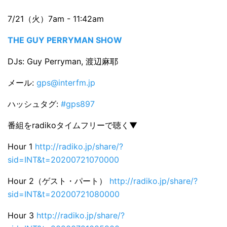
7/21（火）7am - 11:42am
THE GUY PERRYMAN SHOW
DJs: Guy Perryman, 渡辺麻耶
メール:
gps@interfm.jp
ハッシュタグ:
#gps897
番組をradikoタイムフリーで聴く▼
Hour 1
http://radiko.jp/share/?
sid=INT&t=20200721070000
Hour 2（ゲスト・パート）
http://radiko.jp/share/?
sid=INT&t=20200721080000
Hour 3
http://radiko.jp/share/?