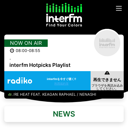
NOW ON AIR
08:00-08:55
-
interfm Hotpicks Playlist
interfmを今すぐ聴く!!
利用規約等
FUTURE HEAT FEAT. KEAGAN RAPHAEL / NENASHI
NEWS