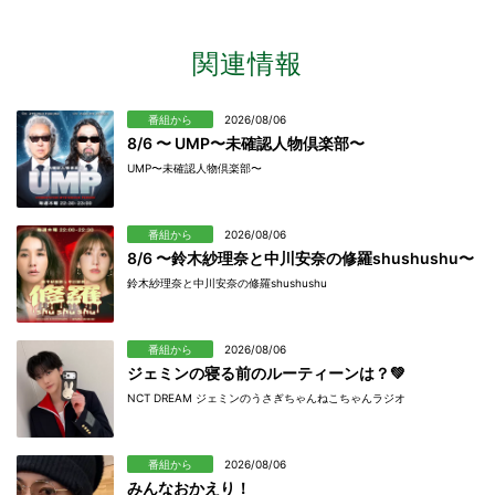
関連情報
番組から
2026/08/06
8/6 〜 UMP〜未確認人物倶楽部〜
UMP〜未確認人物倶楽部〜
番組から
2026/08/06
8/6 〜鈴木紗理奈と中川安奈の修羅shushushu〜
鈴木紗理奈と中川安奈の修羅shushushu
番組から
2026/08/06
ジェミンの寝る前のルーティーンは？💚
NCT DREAM ジェミンのうさぎちゃんねこちゃんラジオ
番組から
2026/08/06
みんなおかえり！