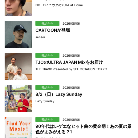
NCT 127 ユウタのYUTA at Home
番組から
2026/08/06
CARTOONが登場
sensor
番組から
2026/08/06
TJOのULTRA JAPAN Mixをお届け
THE TRAXX Presented by SEL OCTAGON TOKYO
番組から
2026/08/06
8/2（日）Lazy Sunday
Lazy Sunday
番組から
2026/08/06
90年代はレゲエなヒット曲の黄金期！あの夏の景
色がよみがえる？1