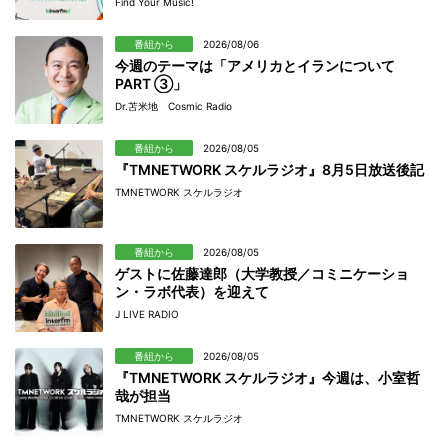
Find Your Music!
番組から
2026/08/06
今週のテーマは「アメリカとイランについて
PART ③」
Dr.苫米地 Cosmic Radio
番組から
2026/08/05
『TMNETWORK スケルラジオ』8月5日放送後記
TMNETWORK スケルラジオ
番組から
2026/08/05
ゲストに佐藤達郎（大学教授／コミニケーショ
ン・ラボ代表）を迎えて
J LIVE RADIO
番組から
2026/08/05
『TMNETWORK スケルラジオ』今週は、小室哲
哉が担当
TMNETWORK スケルラジオ