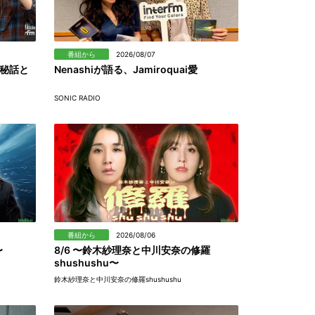
番組から
2026/08/07
秘話と
Nenashiが語る、Jamiroquai愛
SONIC RADIO
番組から
2026/08/06
〜
8/6 〜鈴木紗理奈と中川安奈の修羅
shushushu〜
鈴木紗理奈と中川安奈の修羅shushushu