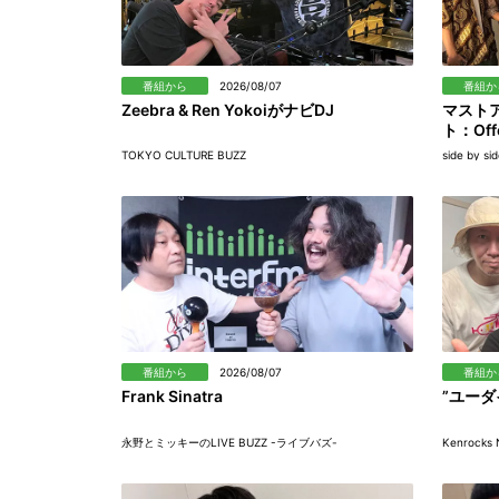
番組から
2026/08/07
番組か
Zeebra & Ren YokoiがナビDJ
マスト
ト：Offo
TOKYO CULTURE BUZZ
side by si
番組から
2026/08/07
番組か
Frank Sinatra
”ユーダ
永野とミッキーのLIVE BUZZ -ライブバズ-
Kenrocks N