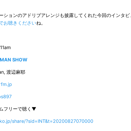
ーションのアドリブアレンジも披露してくれた今回のインタビ
koでお聴きください
ね。
11am
YMAN SHOW
yman, 渡辺麻耶
fm.jp
ps897
タイムフリーで聴く▼
diko.jp/share/?sid=INT&t=20200827070000