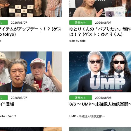
ら
2026/08/07
番組から
2026/08/07
アイテムがアップデート！？ (ゲス
ゆとりくんの「バブりたい」制作
 tokyo)
は！？ (ゲスト：ゆとりくん)
de
side by side
ら
2026/08/07
番組から
2026/08/06
イ” 登場
8/6 〜 UMP〜未確認人物倶楽部
ite - Ver. 2
UMP〜未確認人物倶楽部〜