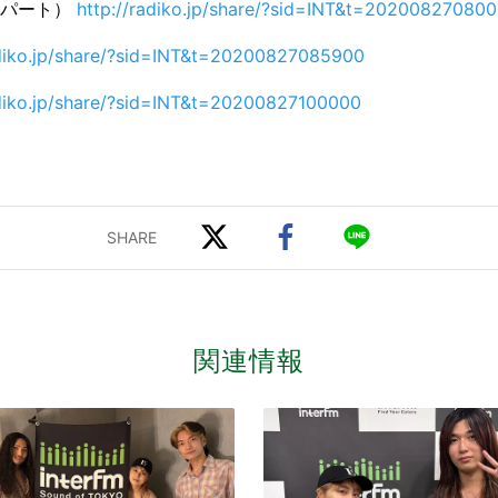
ト・パート）
http://radiko.jp/share/?sid=INT&t=20200827080
adiko.jp/share/?sid=INT&t=20200827085900
adiko.jp/share/?sid=INT&t=20200827100000
関連情報