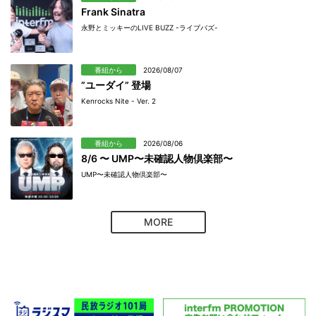
Frank Sinatra
永野とミッキーのLIVE BUZZ -ライブバズ-
番組から
2026/08/07
”ユーダイ” 登場
Kenrocks Nite - Ver. 2
番組から
2026/08/06
8/6 〜 UMP〜未確認人物倶楽部〜
UMP〜未確認人物倶楽部〜
MORE