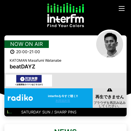
NOW ON AIR
20:00-21:00
KATOMAN Masafumi Watanabe
beatDAYZ
interfmを今すぐ聴く!!
利用規約等
SATURDAY SUN / SHARP PINS