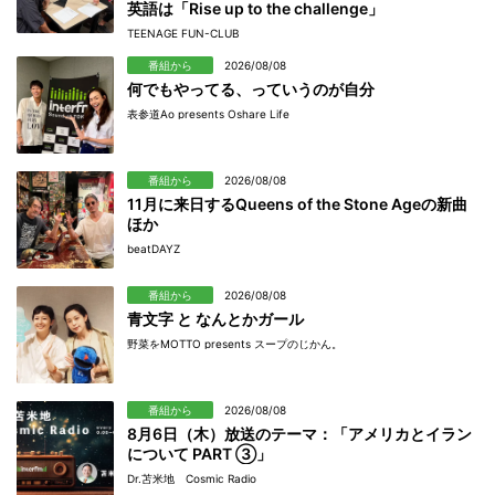
英語は「Rise up to the challenge」
TEENAGE FUN-CLUB
番組から
2026/08/08
何でもやってる、っていうのが自分
表参道Ao presents Oshare Life
番組から
2026/08/08
11月に来日するQueens of the Stone Ageの新曲
ほか
beatDAYZ
番組から
2026/08/08
青文字 と なんとかガール
野菜をMOTTO presents スープのじかん。
番組から
2026/08/08
8月6日（木）放送のテーマ：「アメリカとイラン
について PART ③」
Dr.苫米地 Cosmic Radio