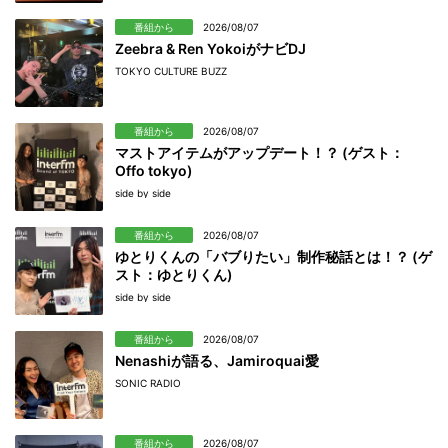
番組から
2026/08/07
Zeebra & Ren YokoiがナビDJ
TOKYO CULTURE BUZZ
番組から
2026/08/07
マストアイテムがアップデート！？ (ゲスト：
Offo tokyo)
side by side
番組から
2026/08/07
ゆとりくんの「バブりたい」制作秘話とは！？ (ゲ
スト：ゆとりくん)
side by side
番組から
2026/08/07
Nenashiが語る、Jamiroquai愛
SONIC RADIO
番組から
2026/08/07