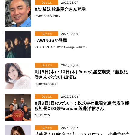
Guests
2026/08/07
8/9 放送 松島陽介さん登場
Investor's Sunday
Guests
2026/08/06
TAWINGSが登場
RADIO. RADIO. With George Williams
Guests
2026/08/06
8月6日(木)・13日(木) Runeの星空喫茶 『藤原紀
香さんがゲスト出演!』
Runeの星空喫茶
Guests
2026/08/03
8月9日(日)のゲスト：株式会社電脳交通 代表取締
役社長CEO兼Founder 近藤洋祐さん
CLUB CEO
Guests
2026/08/02
芸能界入り約1年で『テラスハウス』 今井華が当