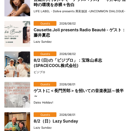
時の環境を赤裸々告白
LIFE LABEL・Dolive presents 異彩放談 -UNCOMMON DIALOGUE-
Guests
2026/08/02
Causette.Joli presents Radio Beauté - ゲスト：
藤井夏恋
Lazy Sunday
Guests
2026/08/02
8/2 (日)の「ビジプロ」：宝珠山卓志
(SPACECOOL株式会社)
ビジプロ
Guests
2026/08/01
ゲストに＜長門芳郎＞を招いての音楽夜話～後半
～
Daisy Holiday!
Guests
2026/08/01
8/2（日）Lazy Sunday
Lazy Sunday