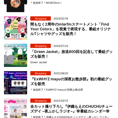
＊放送終了＊MUSIClock＋
Shopping
2024/02/16
間もなく2周年のinterfmステートメント「Find
Your Colors」を視覚で表現する、番組オリジナ
ルTシャツやグッズを販売！
Shopping
2023/07/22
「Green Jacket」放送800回を記念して番組グッ
ズを販売！
Green Jacket
Shopping
2022/08/02
『ExWHYZ mayuの深夜お散歩部』初の番組グッ
ズを販売
＊放送終了＊ExWHYZ mayuの深夜お散歩部
Shopping
2022/03/15
全カット撮り下ろし『伊織もえのCHUCHUチュー
ズデイ ~夜ふかしラジオ~』🌸番組カレンダー🌸
＊放送終了＊伊織もえのCHUCHUチューズデイ ~夜ふかしラジオ~