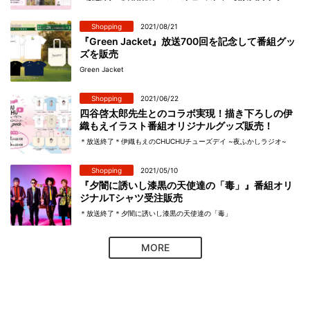
Shopping
2021/08/21
『Green Jacket』放送700回を記念して番組グッ
ズを販売
Green Jacket
Shopping
2021/06/22
四谷啓太郎先生とのコラボ実現！描き下ろしの伊
織もえイラスト番組オリジナルグッズ販売！
＊放送終了＊伊織もえのCHUCHUチューズデイ ~夜ふかしラジオ~
Shopping
2021/05/10
『夕闇に誘いし漆黒の天使達の「毒」』番組オリ
ジナルTシャツ受注販売
＊放送終了＊夕闇に誘いし漆黒の天使達の「毒」
MORE