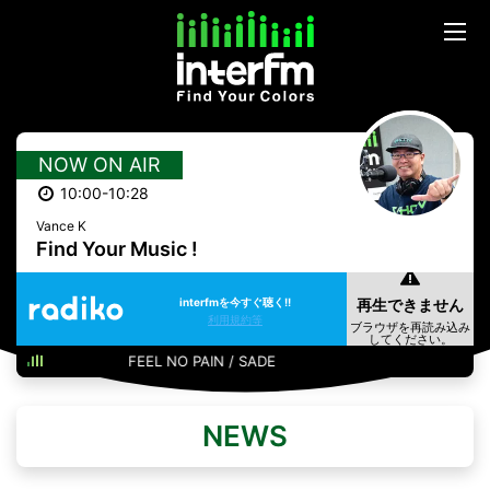
NOW ON AIR
10:00-10:28
Vance K
Find Your Music !
interfmを今すぐ聴く!!
利用規約等
FEEL NO PAIN / SADE
NEWS