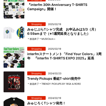
『interfm 30th Anniversary T-SHIRTS
Campaign』開催！
Shopping
2025/02/19
みゅじぷらTシャツ完成 お申込みは3/3（月）
6:59amまで（※1週間延長となりました）
＊放送終了＊MUSIClock＋
Shopping
2025/02/19
interfmステートメント「Find Your Colors」3周
年 『interfm T-SHIRTS EXPO 2025』延長
Shopping
2024/02/23
Trendy Pickups 番組T-shirt発売中
＊放送終了＊TRENDY PICKUPS BY RISA & RORO
Shopping
2024/02/19
みゅじろくTシャツ発売！