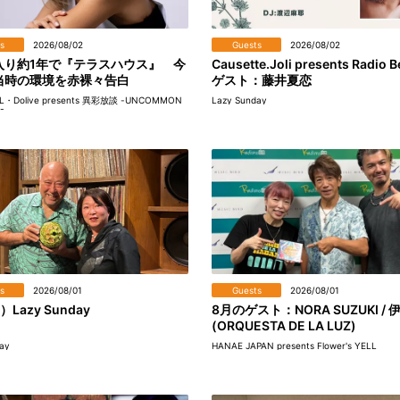
s
2026/08/02
Guests
2026/08/02
入り約1年で『テラスハウス』 今
Causette.Joli presents Radio B
当時の環境を赤裸々告白
ゲスト：藤井夏恋
EL・Dolive presents 異彩放談 -UNCOMMON
Lazy Sunday
-
s
2026/08/01
Guests
2026/08/01
）Lazy Sunday
8月のゲスト：NORA SUZUKI / 
(ORQUESTA DE LA LUZ)
ay
HANAE JAPAN presents Flower's YELL