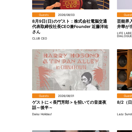
Guests
2026/08/03
Guest
8月9日(日)のゲスト：株式会社電脳交通
芸能界
代表取締役社長CEO兼Founder 近藤洋祐
井華が
さん
LIFE LAB
DIALOGUE
CLUB CEO
Guests
2026/08/01
Guest
ゲストに＜長門芳郎＞を招いての音楽夜
8/2（日
話～後半～
Daisy Holiday!
Lazy Sund