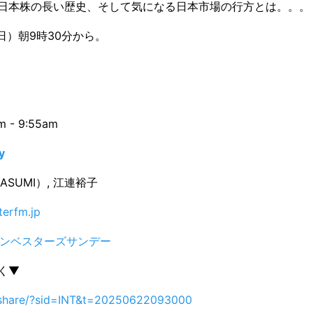
日本株の長い歴史、そして気になる日本市場の行方とは。。。
日）朝9時30分から。
 - 9:55am
y
ASUMI）, 江連裕子
terfm.jp
インベスターズサンデー
聴く▼
jp/share/?sid=INT&t=20250622093000