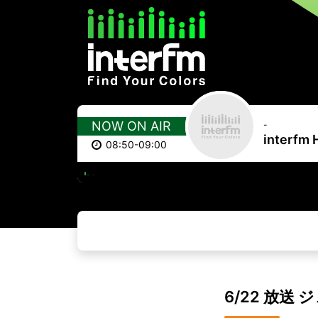
NOW ON AIR
-
interfm 
08:50-09:00
マ
6/22 放