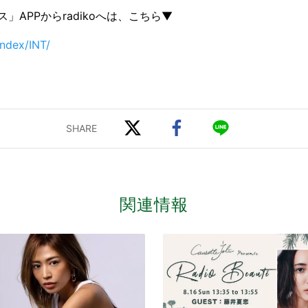
」APPからradikoへは、こちら▼
index/INT/
関連情報