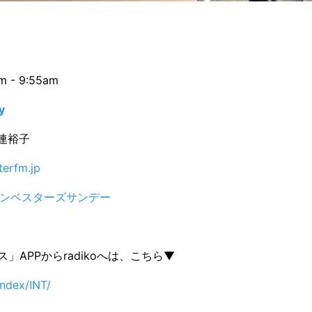
 - 9:55am
y
江連裕子
terfm.jp
インベスターズサンデー
」APPからradikoへは、こちら▼
index/INT/