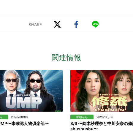
関連情報
ら
2026/08/06
番組から
2026/08/06
〜 UMP〜未確認人物倶楽部〜
8/6 〜鈴木紗理奈と中川安奈の修
shushushu〜