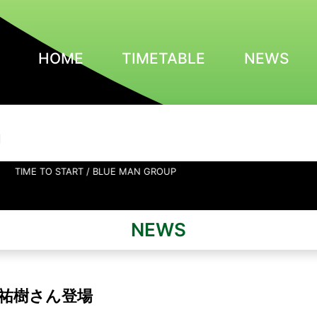
HOME
TIMETABLE
NEWS
N
ART / BLUE MAN GROUP
NEWS
大津祐樹さん登場