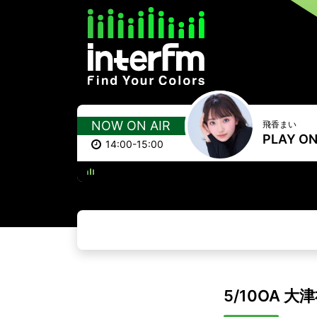
NOW ON AIR
飛香まい
PLAY O
14:00-15:00
TIME TO ST
5/10OA 