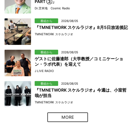
PART ③」
Dr.苫米地 Cosmic Radio
番組から
2026/08/05
『TMNETWORK スケルラジオ』8月5日放送後記
TMNETWORK スケルラジオ
番組から
2026/08/05
ゲストに佐藤達郎（大学教授／コミニケーショ
ン・ラボ代表）を迎えて
J LIVE RADIO
番組から
2026/08/05
『TMNETWORK スケルラジオ』今週は、小室哲
哉が担当
TMNETWORK スケルラジオ
MORE