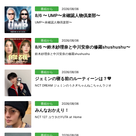
番組から
2026/08/06
8/6 〜 UMP〜未確認人物倶楽部〜
UMP〜未確認人物倶楽部〜
番組から
2026/08/06
8/6 〜鈴木紗理奈と中川安奈の修羅shushushu〜
鈴木紗理奈と中川安奈の修羅shushushu
番組から
2026/08/06
ジェミンの寝る前のルーティーンは？💚
NCT DREAM ジェミンのうさぎちゃんねこちゃんラジオ
番組から
2026/08/06
みんなおかえり！
NCT 127 ユウタのYUTA at Home
番組から
2026/08/06