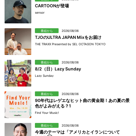
CARTOONが登場
sensor
番組から
2026/08/06
TJOのULTRA JAPAN Mixをお届け
THE TRAXX Presented by SEL OCTAGON TOKYO
番組から
2026/08/06
8/2（日）Lazy Sunday
Lazy Sunday
番組から
2026/08/06
90年代はレゲエなヒット曲の黄金期！あの夏の景
色がよみがえる？1
Find Your Music!
番組から
2026/08/06
今週のテーマは「アメリカとイランについて