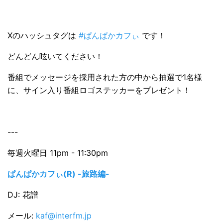
Xのハッシュタグは
#ぱんぱかカフぃ
です！
どんどん呟いてください！
番組でメッセージを採用された方の中から抽選で1名様
に、サイン入り番組ロゴステッカーをプレゼント！
---
毎週火曜日 11pm - 11:30pm
ぱんぱかカフぃ(R) -旅路編-
DJ: 花譜
メール:
kaf@interfm.jp