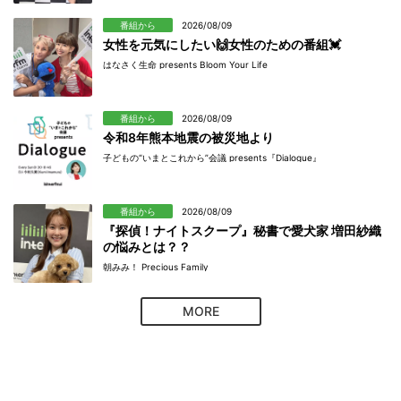
番組から
2026/08/09
女性を元気にしたい🙌女性のための番組💓
はなさく生命 presents Bloom Your Life
番組から
2026/08/09
令和8年熊本地震の被災地より
子どもの“いまとこれから”会議 presents『Dialogue』
番組から
2026/08/09
『探偵！ナイトスクープ』秘書で愛犬家 増田紗織
の悩みとは？？
朝みみ！ Precious Family
MORE