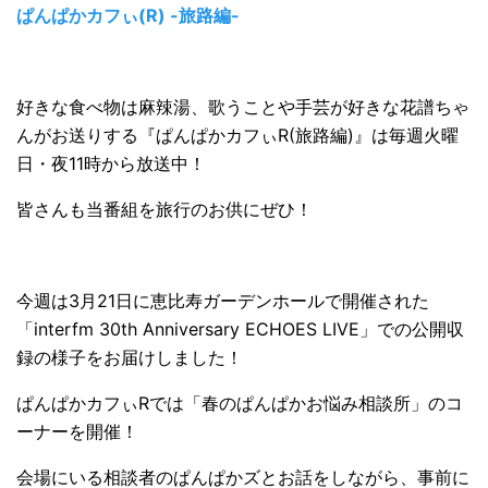
ぱんぱかカフぃ(R) -旅路編-
好きな食べ物は麻辣湯、歌うことや手芸が好きな花譜ちゃ
んがお送りする『ぱんぱかカフぃR(旅路編)』は毎週火曜
日・夜11時から放送中！
皆さんも当番組を旅行のお供にぜひ！
今週は3⽉21⽇に恵⽐寿ガーデンホールで開催された
「interfm 30th Anniversary ECHOES LIVE」での公開収
録の様子をお届けしました！
ぱんぱかカフぃRでは「春のぱんぱかお悩み相談所」のコ
ーナーを開催！
会場にいる相談者のぱんぱかズとお話をしながら、事前に