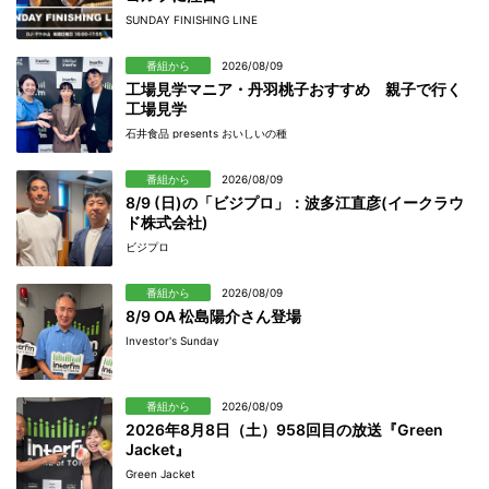
SUNDAY FINISHING LINE
番組から
2026/08/09
工場見学マニア・丹羽桃子おすすめ 親子で行く
工場見学
石井食品 presents おいしいの種
番組から
2026/08/09
8/9 (日)の「ビジプロ」：波多江直彦(イークラウ
ド株式会社)
ビジプロ
番組から
2026/08/09
8/9 OA 松島陽介さん登場
Investor's Sunday
番組から
2026/08/09
2026年8月8日（土）958回目の放送『Green
Jacket』
Green Jacket