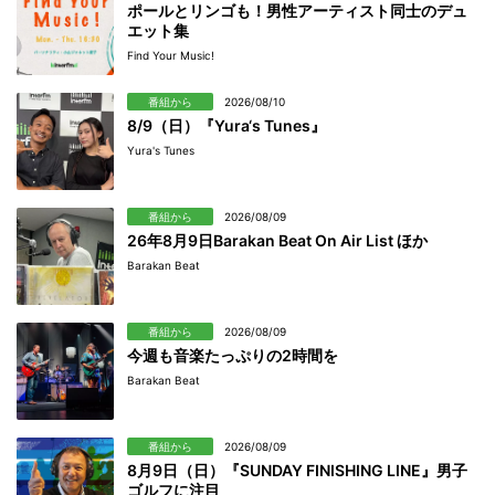
ポールとリンゴも！男性アーティスト同士のデュ
エット集
Find Your Music!
番組から
2026/08/10
8/9（日）『Yura‘s Tunes』
Yura's Tunes
番組から
2026/08/09
26年8月9日Barakan Beat On Air List ほか
Barakan Beat
番組から
2026/08/09
今週も音楽たっぷりの2時間を
Barakan Beat
番組から
2026/08/09
8月9日（日）『SUNDAY FINISHING LINE』男子
ゴルフに注目